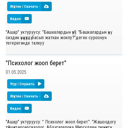
Жүктөө / Скачать -
Видео
"Ашар" уктуруусу: "Башкалардын үнү". "Башкалардын үнү
сиздин үнүңүздү басып жаткан жокпу?"деген суроонун
тегерегинде талкуу
"Психолог жооп берет"
01.05.2025
Угуу / Слушать
Жүктөө / Скачать -
Видео
"Ашар" уктуруусу: " Психолог жооп берет". "Жашоодогу
түйшүктөргөпсихолог, Абдугапарова Миргулден түшүнүктүү