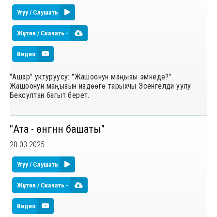
Угуу / Слушать
Жүктөө / Скачать -
Видео
"Ашар" уктуруусу: "Жашоонун маңызы эмнеде?".
Жашоонун маңызын издөөгө тарыхчы Эсенгелди уулу
Бексултан багыт берет.
"Ата - өнүгүүнүн башаты"
20.03.2025
Угуу / Слушать
Жүктөө / Скачать -
Видео