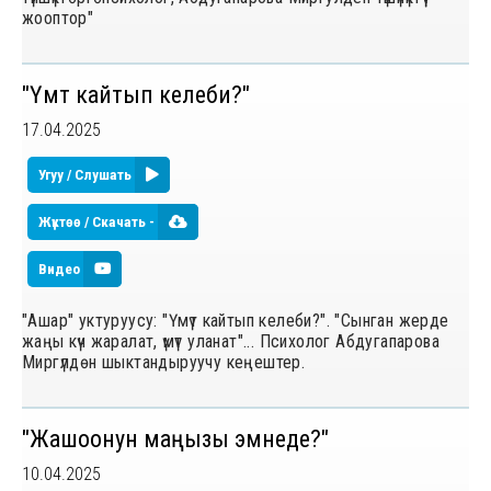
жооптор"
"Үмүт кайтып келеби?"
17.04.2025
Угуу / Слушать
Жүктөө / Скачать -
Видео
"Ашар" уктуруусу: "Үмүт кайтып келеби?". "Сынган жерде
жаңы күч жаралат, үмүт уланат"... Психолог Абдугапарова
Миргүлдөн шыктандыруучу кеңештер.
"Жашоонун маңызы эмнеде?"
10.04.2025