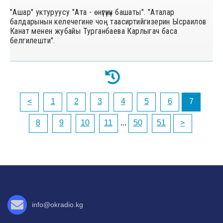
"Ашар" уктуруусу "Ата - өнүгүнүн башаты". "Аталар
балдарынын келечегине чоң таасиртийгизерин Ысраилов
Канат менен жубайы Турганбаева Карлыгач баса
белгилешти".
<
1
2
3
4
5
6
7
8
9
10
11
...
50
51
>
info@okradio.kg