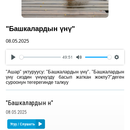
"Башкалардын үнү"
08.05.2025
49:51
Play
Mute
Settin
"Ашар" уктуруусу: "Башкалардын үнү". "Башкалардын
үнү сиздин үнүңүздү басып жаткан жокпу?"деген
суроонун тегерегинде талкуу
"Башкалардын үнү"
08.05.2025
Угуу / Слушать