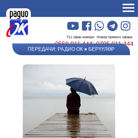
Түз эфир номери:
Номер прямого эфира:
;
0559 911 444
0705 911 444
ПЕРЕДАЧИ: РАДИО ОК
БЕРҮҮЛӨР