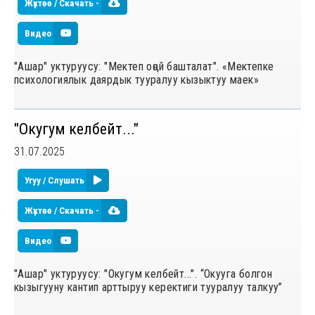
Жүктөө / Скачать -
Видео
"Ашар" уктуруусу: "Мектеп оңой башталат". «Мектепке
психологиялык даярдык тууралуу кызыктуу маек»
"Окугум келбейт..."
31.07.2025
Угуу / Слушать
Жүктөө / Скачать -
Видео
"Ашар" уктуруусу: "Окугум келбейт...". “Окууга болгон
кызыгууну кантип арттыруу керектиги тууралуу талкуу”