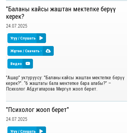
"Баланы кайсы жаштан мектепке берүү
керек?
24.07.2025
Угуу / Слушать
Жүктөө / Скачать -
Видео
"Ашар" уктуруусу: "Баланы кайсы жаштан мектепке берүү
керек?". “6 жаштагы бала мектепке бара алабы?” –
Психолог Абдугапарова Миргүл жооп берет.
"Психолог жооп берет"
24.07.2025
Угуу / Слушать