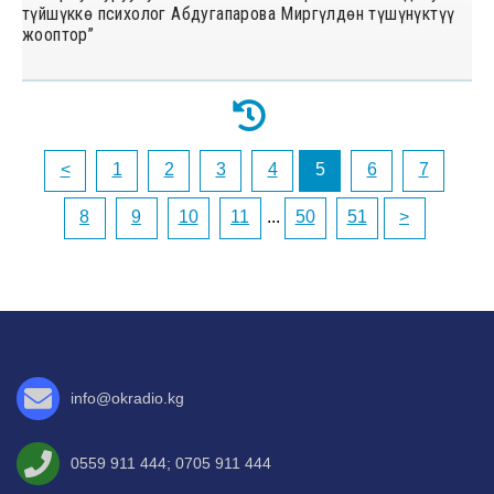
түйшүккө психолог Абдугапарова Миргүлдөн түшүнүктүү
жооптор”
<
1
2
3
4
5
6
7
8
9
10
11
...
50
51
>
info@okradio.kg
0559 911 444
;
0705 911 444