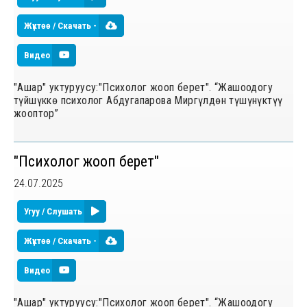
Жүктөө / Скачать -
Видео
"Ашар" уктуруусу:"Психолог жооп берет". “Жашоодогу
түйшүккө психолог Абдугапарова Миргүлдөн түшүнүктүү
жооптор”
"Психолог жооп берет"
24.07.2025
Угуу / Слушать
Жүктөө / Скачать -
Видео
"Ашар" уктуруусу:"Психолог жооп берет". “Жашоодогу