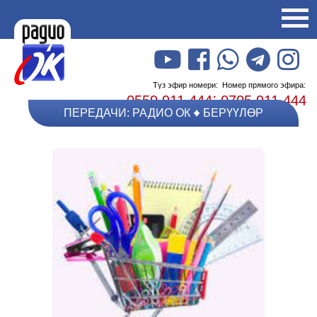
Түз эфир номери:
Номер прямого эфира:
;
0559 911 444
0705 911 444
ПЕРЕДАЧИ: РАДИО ОК
БЕРҮҮЛӨР