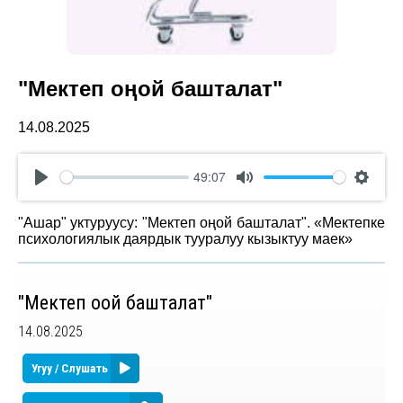
"Мектеп оңой башталат"
14.08.2025
49:07
Play
Mute
Settin
"Ашар" уктуруусу: "Мектеп оңой башталат". «Мектепке
психологиялык даярдык тууралуу кызыктуу маек»
"Мектеп оңой башталат"
14.08.2025
Угуу / Слушать