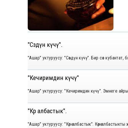
"Сөздүн күчү".
"Ашар" уктуруусу: "Сөздүн күчү". Бир сөз кубантат, 
"Кечиримдин күчү"
"Ашар" уктуруусу: "Кечиримдин күчү". Эмнеге айр
"Көрө албастык".
"Ашар" уктуруусу: "Көрө албастык". Көрө албастыкт