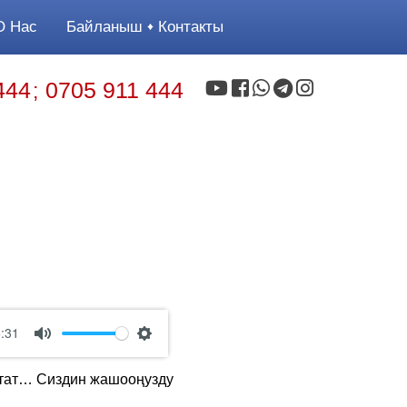
 Нас
Байланыш
Контакты
444
0705 911 444
;
:31
Mute
Settings
йлатат… Сиздин жашооңузду