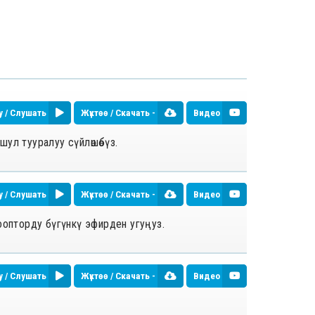
у / Слушать
Жүктөө / Скачать -
Видео
ушул тууралуу сүйлөшөбүз.
у / Слушать
Жүктөө / Скачать -
Видео
оопторду бүгүнкү эфирден угуңуз.
у / Слушать
Жүктөө / Скачать -
Видео