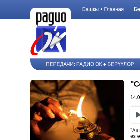
Башкы
Главная
Бе
ПЕРЕДАЧИ: РАДИО ОК
БЕРҮҮЛӨР
"С
14.
"Аш
өзг