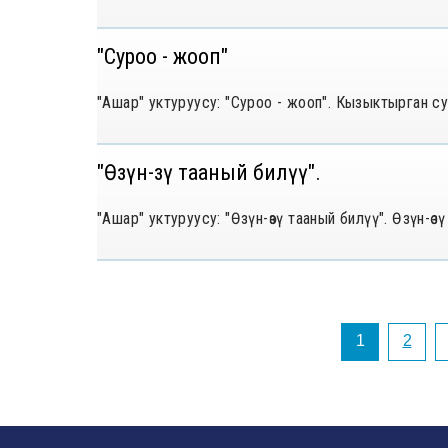
"Суроо - жооп"
"Ашар" уктуруусу: "Суроо - жооп". Кызыктырган с
"Өзүн-өзү тааный билүү".
"Ашар" уктуруусу: "Өзүн-өзү тааный билүү". Өзүн-
1
2