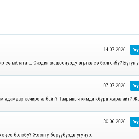
14.07.2026
Угу
бир сөз ыйлатат… Сиздин жашооңузду өзгөрткөн сөз болгонбу? Бүгүн 
07.07.2026
Угу
ым адамдар кечире албайт? Таарыныч кимди көбүрөөк жаралайт? Ж
30.06.2026
Угу
ы жеңсе болобу? Жоопту берүүбүздөн угуңуз.