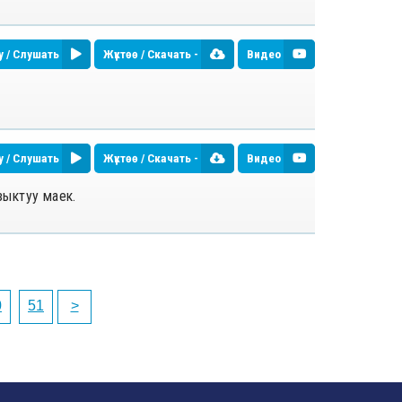
у / Слушать
Жүктөө / Скачать -
Видео
у / Слушать
Жүктөө / Скачать -
Видео
зыктуу маек.
0
51
>