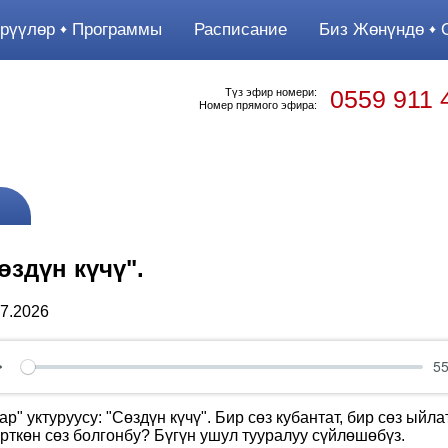
рүүлөр
Программы
Расписание
Биз Жөнүндө
О
0559 911 
Түз эфир номери:
Номер прямого эфира:
өздүн күчү".
07.2026
55
Play
ар" уктуруусу: "Сөздүн күчү". Бир сөз кубантат, бир сөз ы
өрткөн сөз болгонбу? Бүгүн ушул тууралуу сүйлөшөбүз.