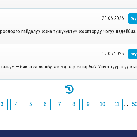
23.06.2026
Угу
уроолорго пайдалуу жана түшүнүктүү жоопторду чогуу издейбиз.
12.05.2026
Угу
өзү таануу — бакытка жолбу же эң оор сапарбы? Ушул тууралуу кы
3
4
5
6
7
8
9
10
11
...
5