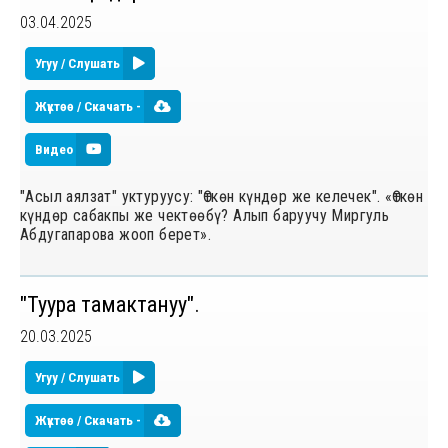
03.04.2025
Угуу / Слушать
Жүктөө / Скачать -
Видео
"Асыл аялзат" уктуруусу: "Өткөн күндөр же келечек". «Өткөн
күндөр сабакпы же чектөөбү? Алып баруучу Миргуль
Абдугапарова жооп берет».
"Туура тамактануу".
20.03.2025
Угуу / Слушать
Жүктөө / Скачать -