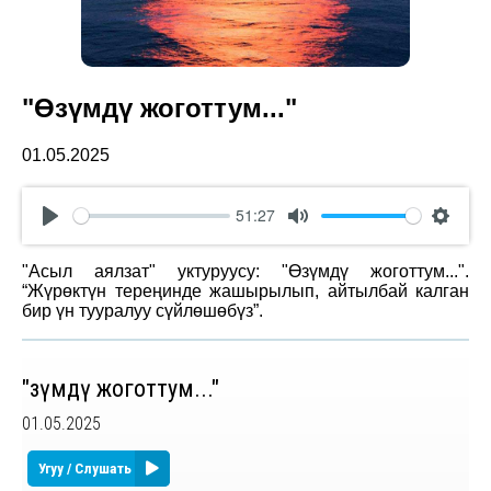
"Өзүмдү жоготтум..."
01.05.2025
51:27
Play
Mute
Settin
"Асыл аялзат" уктуруусу: "Өзүмдү жоготтум...".
“Жүрөктүн тереңинде жашырылып, айтылбай калган
бир үн тууралуу сүйлөшөбүз”.
"Өзүмдү жоготтум..."
01.05.2025
Угуу / Слушать