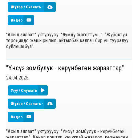
Жүктөө / Скачать -
Видео
"Асыл аялзат" уктуруусу: "Өзүмдү жоготтум...". “Жүрөктүн
тереңинде жашырылып, айтылбай калган бир үн тууралуу
сүйлөшөбүз”.
"Үнсүз зомбулук - көрүнбөгөн жарааттар"
24.04.2025
Угуу / Слушать
Жүктөө / Скачать -
Видео
"Асыл аялзат" уктуруусу: "Үнсүз зомбулук - көрүнбөгөн
жарааттар". Көңүл коштук, унчукпай жазалоо, көрмөксөн