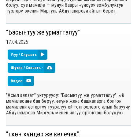
болуу, суз мамиле — мунун баары «үнсүз» зомбулуктун
түрлөрү экенин Миргуль Абдугапарова айтып берет.
"Басынтуу же урматталуу"
17.04.2025
Угуу / Слушать
Жүктөө / Скачать -
Видео
"Асыл аялзат" уктуруусу: "Басынтуу же урматталуу". «Өз
мамилесине баа берүү, өзүнө жана башкаларга болгон
мамилени өзгөртүү тууралуу ой толгоолорго алып баруучу
Абдугапарова Миргуль менен чогуу ортоктош болуңуз»
"Өткөн күндөр же келечек".