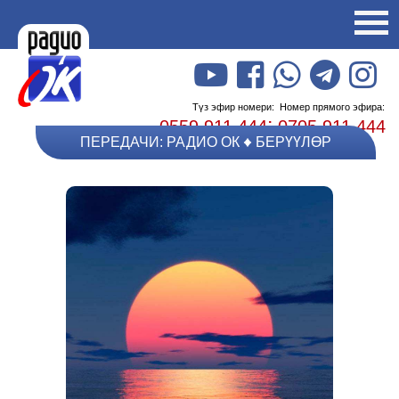
Түз эфир номери:
Номер прямого эфира:
;
0559 911 444
0705 911 444
ПЕРЕДАЧИ: РАДИО ОК
БЕРҮҮЛӨР