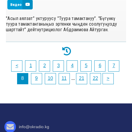
Видео
"Асыл аялзат" уктуруусу "Туура тамактануу". "Бүгүнкү
туура тамактанганыңыз эртенки чыңден соолугуңузду
шарттайт" дейтнутрициолог Абдраимова Айтурган.
<
1
2
3
4
5
6
7
8
9
10
11
...
21
22
>
info@okradio.kg