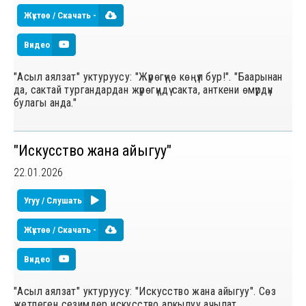
Жүктөө / Скачать -
Видео
"Асыл аялзат" уктуруусу: "Жүрөгүңө көңүл бур!". "Баарынан
да, сактай тургандардан жүрөгүңдү сакта, анткени өмүрдүн
булагы анда."
"Искусство жана айыгуу"
22.01.2026
Угуу / Слушать
Жүктөө / Скачать -
Видео
"Асыл аялзат" уктуруусу: "Искусство жана айыгуу". Сөз
жетпеген сезимдер искусство аркылуу ачылат.