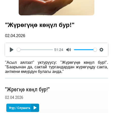
"Жүрөгүңө көңүл бур!"
02.04.2026
51:24
Play
Mute
Settin
"Асыл аялзат" уктуруусу: "Жүрөгүңө көңүл бур!".
"Баарынан да, сактай тургандардан жүрөгүңдү сакта,
анткени өмүрдүн булагы анда."
"Жүрөгүңө көңүл бур!"
02.04.2026
Угуу / Слушать