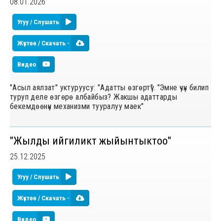
08.01.2026
Угуу / Слушать
Жүктөө / Скачать -
Видео
"Асыл аялзат" уктуруусу: "Адатты өзгөртүү". "Эмне үчүн билип
туруп деле өзгөрө албайбыз? Жакшы адаттарды
бекемдөөнүн механизми тууралуу маек"
"Жылды ийгиликтүү жыйынтыктоо"
25.12.2025
Угуу / Слушать
Жүктөө / Скачать -
Видео