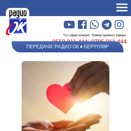
Түз эфир номери:
Номер прямого эфира:
;
0559 911 444
0705 911 444
ПЕРЕДАЧИ: РАДИО ОК
БЕРҮҮЛӨР