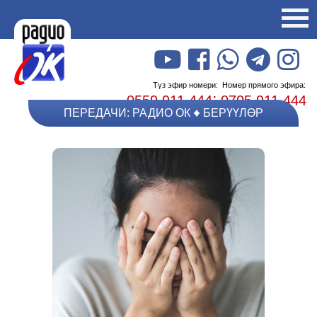
Түз эфир номери:
Номер прямого эфира:
;
0559 911 444
0705 911 444
ПЕРЕДАЧИ: РАДИО ОК
БЕРҮҮЛӨР