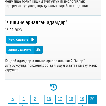
мейманда болуп киши ѳлтүргүчтүн психологиялык
портретин түзүшүп, юридикалык тарабын талдашат.
"Ѳз ишине арналган адамдар".
16.02.2023
Угуу / Слушать
Жүктөө / Скачать -
Кандай адамдар ѳз ишине арнала алышат? "Ашар”
уктуруусунда психологдор дал ушул жаатта кызуу маек
курушат.
<
1
2
...
16
17
18
19
20