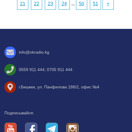
21
22
23
24
...
50
51
>
info@okradio.kg
0559 911 444
;
0705 911 444
г.Бишкек, ул. Панфилова 188/2, офис №4
Подписывайся: