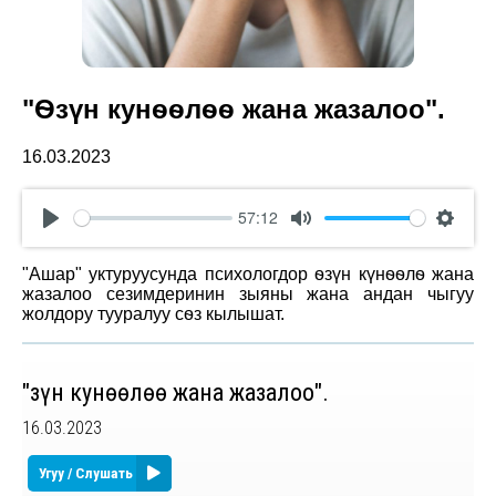
"Ѳзүн кунѳѳлѳѳ жана жазалоо".
16.03.2023
57:12
Play
Mute
Settin
"Ашар" уктуруусунда психологдор ѳзүн күнѳѳлѳ жана
жазалоо сезимдеринин зыяны жана андан чыгуу
жолдору тууралуу сѳз кылышат.
"Ѳзүн кунѳѳлѳѳ жана жазалоо".
16.03.2023
Угуу / Слушать