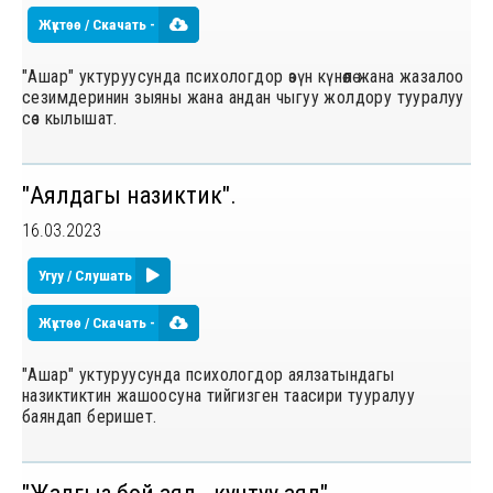
Жүктөө / Скачать -
"Ашар" уктуруусунда психологдор ѳзүн күнѳѳлѳ жана жазалоо
сезимдеринин зыяны жана андан чыгуу жолдору тууралуу
сѳз кылышат.
"Аялдагы назиктик".
16.03.2023
Угуу / Слушать
Жүктөө / Скачать -
"Ашар" уктуруусунда психологдор аялзатындагы
назиктиктин жашоосуна тийгизген таасири тууралуу
баяндап беришет.