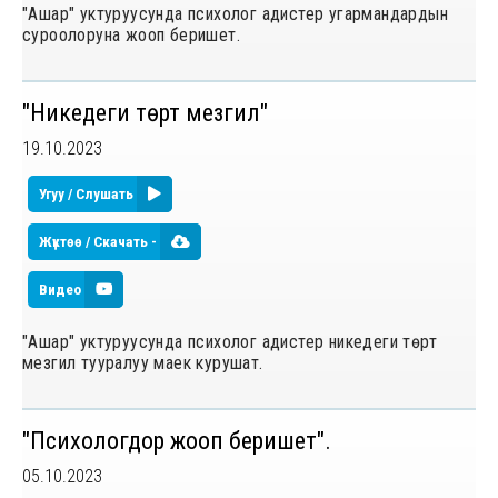
"Ашар" уктуруусунда психолог адистер угармандардын
суроолоруна жооп беришет.
"Никедеги төрт мезгил"
19.10.2023
Угуу / Слушать
Жүктөө / Скачать -
Видео
"Ашар" уктуруусунда психолог адистер никедеги төрт
мезгил тууралуу маек курушат.
"Психологдор жооп беришет".
05.10.2023