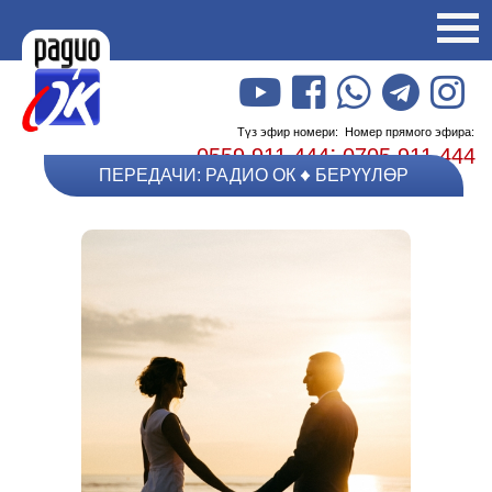
Түз эфир номери:
Номер прямого эфира:
;
0559 911 444
0705 911 444
ПЕРЕДАЧИ: РАДИО ОК
БЕРҮҮЛӨР