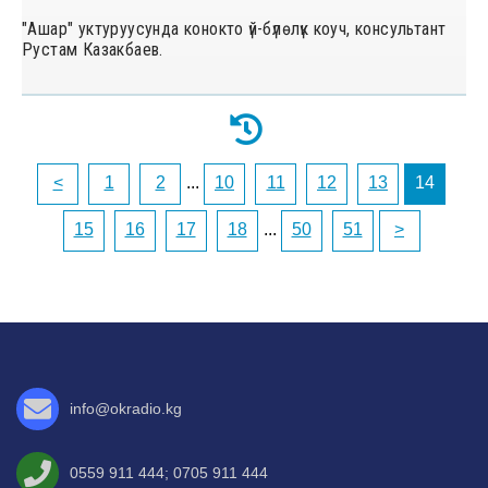
"Ашар" уктуруусунда конокто үй-бүлөлүк коуч, консультант
Рустам Казакбаев.
<
1
2
...
10
11
12
13
14
15
16
17
18
...
50
51
>
info@okradio.kg
0559 911 444
;
0705 911 444