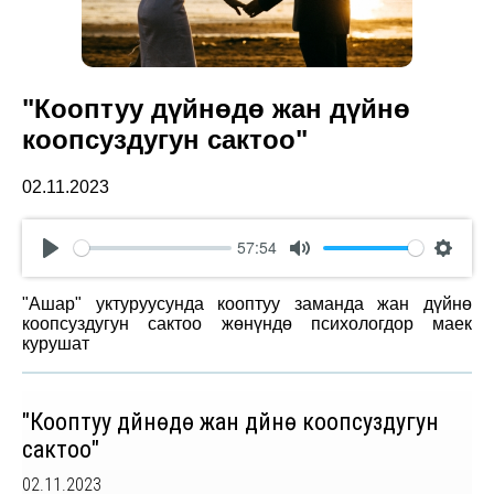
"Кооптуу дүйнөдө жан дүйнө
коопсуздугун сактоо"
02.11.2023
57:54
Play
Mute
Settin
"Ашар" уктуруусунда кооптуу заманда жан дүйнө
коопсуздугун сактоо жөнүндө психологдор маек
курушат
"Кооптуу дүйнөдө жан дүйнө коопсуздугун
сактоо"
02.11.2023