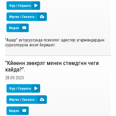
Угуу / Слушать
Жүктөө / Скачать -
Видео
"Ашар" уктуруусунда психолог адистер угармандардын
суроолоруна жооп беришет.
"Күйөөнүн зөөкүрлүгү менен үстөмдүгүнүн чеги
кайда?".
28.09.2023
Угуу / Слушать
Жүктөө / Скачать -
Видео