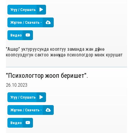
Угуу / Слушать
Жүктөө / Скачать -
Видео
"Ашар" уктуруусунда кооптуу заманда жан дүйнө
коопсуздугун сактоо жөнүндө психологдор маек курушат
"Психологтор жооп беришет".
26.10.2023
Угуу / Слушать
Жүктөө / Скачать -
Видео