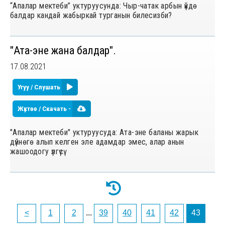
“Апалар мектеби” уктуруусунда: Чыр-чатак арбын үйдө
балдар кандай жабыркай турганын билесизби?
"Ата-эне жана балдар".
17.08.2021
Угуу / Слушать
Жүктөө / Скачать -
"Апалар мектеби" уктуруусуда: Ата-эне баланы жарык
дүйнөгө алып келген эле адамдар эмес, алар анын
жашоодогу үлгүсү.
<
1
2
...
39
40
41
42
43