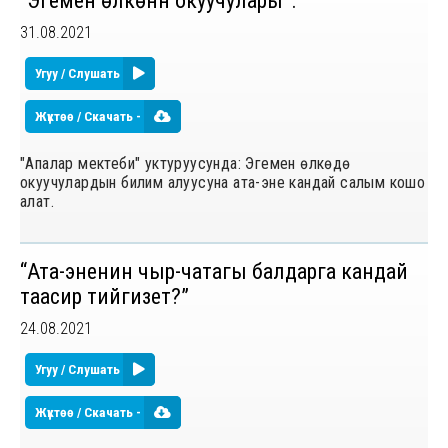
“Эгемен өлкөнүн окуучулары”.
31.08.2021
Угуу / Слушать
Жүктөө / Скачать -
"Апалар мектеби" уктуруусунда: Эгемен өлкөдө
окуучулардын билим алуусуна ата-эне кандай салым кошо
алат.
“Ата-эненин чыр-чатагы балдарга кандай
таасир тийгизет?”
24.08.2021
Угуу / Слушать
Жүктөө / Скачать -