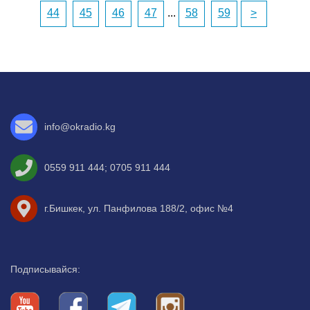
44
45
46
47
...
58
59
>
info@okradio.kg
0559 911 444
;
0705 911 444
г.Бишкек, ул. Панфилова 188/2, офис №4
Подписывайся: