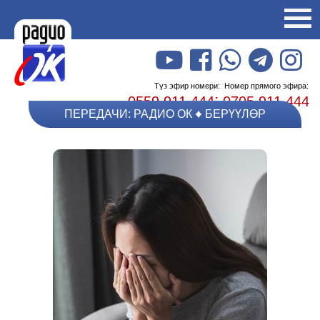
Түз эфир номери:
Номер прямого эфира:
;
0559 911 444
0705 911 444
ПЕРЕДАЧИ: РАДИО ОК
БЕРҮҮЛӨР