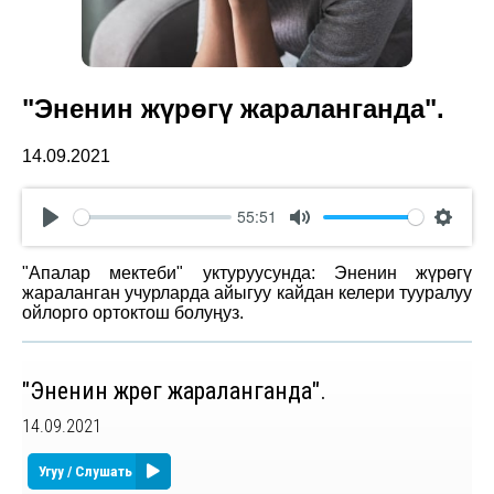
"Эненин жүрөгү жараланганда".
14.09.2021
55:51
Play
Mute
Settin
"Апалар мектеби" уктуруусунда: Эненин жүрөгү
жараланган учурларда айыгуу кайдан келери тууралуу
ойлорго ортоктош болуңуз.
"Эненин жүрөгү жараланганда".
14.09.2021
Угуу / Слушать