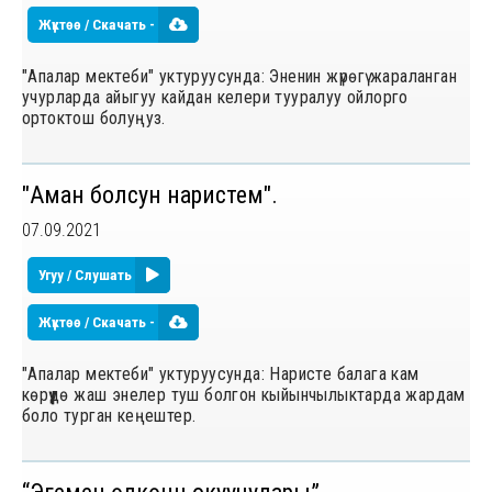
Жүктөө / Скачать -
"Апалар мектеби" уктуруусунда: Эненин жүрөгү жараланган
учурларда айыгуу кайдан келери тууралуу ойлорго
ортоктош болуңуз.
"Аман болсун наристем".
07.09.2021
Угуу / Слушать
Жүктөө / Скачать -
"Апалар мектеби" уктуруусунда: Наристе балага кам
көрүүдө жаш энелер туш болгон кыйынчылыктарда жардам
боло турган кеңештер.