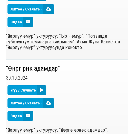
Жүктөө / Скачать -
Видео
"Өнөрлүү өмүр" уктуруусу: "Ыр - өмүр". “Поэзияда
түбөлүктүү темаларга кайрылам”. Акын Жуса Касиетов
“Өнөрлүү өмүр” уктуруусунда конокто.
"Өнөргө өрнөк адамдар"
30.10.2024
Угуу / Слушать
Жүктөө / Скачать -
Видео
"Өнөрлүү өмүр" уктуруусу: "Өнөргө өрнөк адамдар".