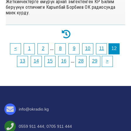
Жеткинчектерге өмүрүн арнап эмгектенген КР Билим
берүүнүн отличниги Карыпбай Борбиев ОК радиосунда
маек курду.
<
1
2
...
8
9
10
11
12
13
14
15
16
...
28
29
>
info@okradio.kg
0559 911 444
;
0705 911 444