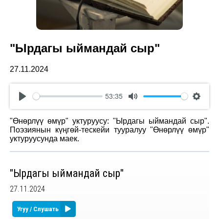
"Ырдагы ыймандай сыр"
27.11.2024
53:35
Play
Mute
Settin
"Өнөрлүү өмүр" уктуруусу: "Ырдагы ыймандай сыр".
Поэзиянын күңгөй-тескейи тууралуу "Өнөрлүү өмүр"
уктуруусунда маек.
"Ырдагы ыймандай сыр"
27.11.2024
Угуу / Слушать