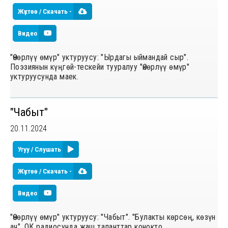
Жүктөө / Скачать -
Видео
"Өнөрлүү өмүр" уктуруусу: "Ырдагы ыймандай сыр".
Поэзиянын күңгөй-тескейи тууралуу "Өнөрлүү өмүр"
уктуруусунда маек.
"Чабыт"
20.11.2024
Угуу / Слушать
Жүктөө / Скачать -
Видео
"Өнөрлүү өмүр" уктуруусу: "Чабыт". "Булакты көрсөң, көзүн
ач". ОК радиосунда жаш таланттар конокто.