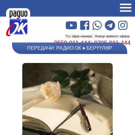
Түз эфир номери:
Номер прямого эфира:
;
0559 911 444
0705 911 444
ПЕРЕДАЧИ: РАДИО ОК
БЕРҮҮЛӨР