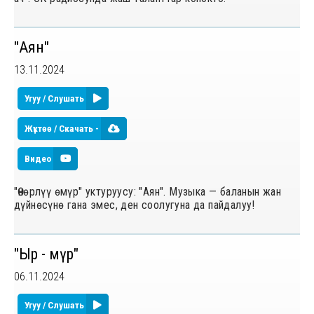
"Аян"
13.11.2024
Угуу / Слушать
Жүктөө / Скачать -
Видео
"Өнөрлүү өмүр" уктуруусу: "Аян". Музыка — баланын жан
дүйнөсүнө гана эмес, ден соолугуна да пайдалуу!
"Ыр - өмүр"
06.11.2024
Угуу / Слушать