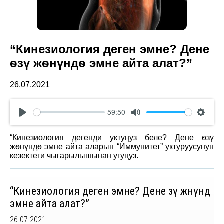
“Кинезиология деген эмне? Дене
ѳзү жѳнүндѳ эмне айта алат?”
26.07.2021
59:50
Play
Mute
Settin
“Кинезиология дегенди уктуңуз беле? Дене ѳзү
жѳнүндѳ эмне айта аларын “Иммунитет” уктуруусунун
кезектеги чыгарылышынан угуңуз.
“Кинезиология деген эмне? Дене ѳзү жѳнүндѳ
эмне айта алат?”
26.07.2021