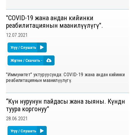
"COVID-19 жана андан кийинки
реабилитациянын маанилүүлүгү".
12.07.2021
Угуу / Слушать
Жүктөө / Скачать -
"Иммунитет" уктуруусунда: COVID-19 жана андан кийинки
реабилитациянын маанилүүлүгү.
“Күн нурунун пайдасы жана зыяны. Күндѳн
туура коргонуу”
28.06.2021
Угуу / Слушать