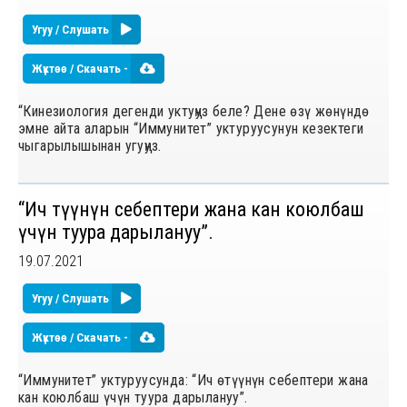
Угуу / Слушать
Жүктөө / Скачать -
“Кинезиология дегенди уктуңуз беле? Дене ѳзү жѳнүндѳ
эмне айта аларын “Иммунитет” уктуруусунун кезектеги
чыгарылышынан угуңуз.
“Ич ѳтүүнүн себептери жана кан коюлбаш
үчүн туура дарылануу”.
19.07.2021
Угуу / Слушать
Жүктөө / Скачать -
“Иммунитет” уктуруусунда: “Ич ѳтүүнүн себептери жана
кан коюлбаш үчүн туура дарылануу”.