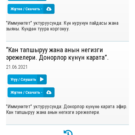
Жүктөө / Скачать -
"Иммунитет" уктуруусунда: Күн нурунун пайдасы жана
зыяны. Күндѳн туура коргонуу.
“Кан тапшыруу жана анын негизги
эрежелери. Донорлор күнүнѳ карата”.
21.06.2021
Угуу / Слушать
Жүктөө / Скачать -
"Иммунитет" уктуруусунда: Донорлор күнүнѳ карата эфир.
Кан тапшыруу жана анын негизги эрежелери.