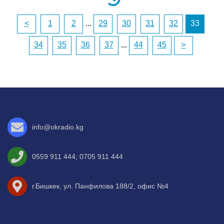
<
1
2
...
29
30
31
32
33
34
35
36
37
...
44
45
>
info@okradio.kg
0559 911 444
;
0705 911 444
г.Бишкек, ул. Панфилова 188/2, офис №4