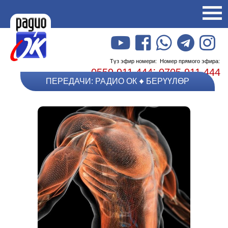
Түз эфир номери:
Номер прямого эфира:
;
0559 911 444
0705 911 444
ПЕРЕДАЧИ: РАДИО ОК
БЕРҮҮЛӨР