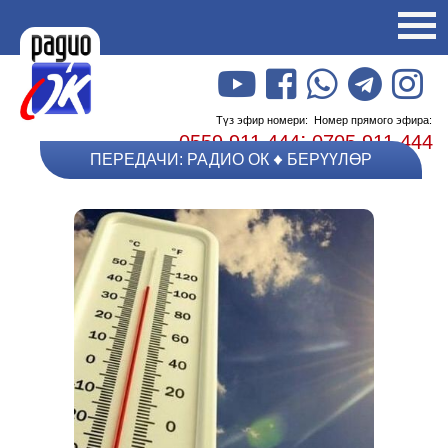
Түз эфир номери:
Номер прямого эфира:
;
0559 911 444
0705 911 444
ПЕРЕДАЧИ: РАДИО ОК
БЕРҮҮЛӨР