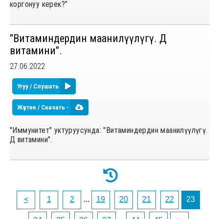
коргонуу керек?"
"Витаминдердин маанилүүлүгү. Д
витамини".
27.06.2022
Угуу / Слушать
Жүктөө / Скачать -
"Иммунитет" уктуруусунда: "Витаминдердин маанилүүлүгү.
Д витамини".
<
1
2
...
19
20
21
22
23