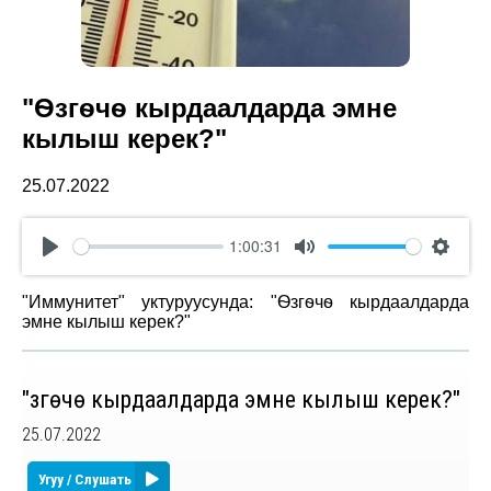
"Ѳзгѳчѳ кырдаалдарда эмне
кылыш керек?"
25.07.2022
1:00:31
Play
Mute
Settin
"Иммунитет" уктуруусунда: "Ѳзгѳчѳ кырдаалдарда
эмне кылыш керек?"
"Ѳзгѳчѳ кырдаалдарда эмне кылыш керек?"
25.07.2022
Угуу / Слушать