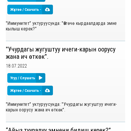
Жүктөө / Скачать -
"Иммунитет" уктуруусунда: "Ѳзгѳчѳ кырдаалдарда эмне
кылыш керек?"
"Учурдагы жугуштуу ичеги-карын оорусу
жана ич ѳткѳк".
18.07.2022
Угуу / Слушать
Жүктөө / Скачать -
"Иммунитет" уктуруусунда: "Учурдагы жугуштуу ичеги-
карын оорусу жана ич ѳткѳк".
“Айыз тууралуу эмнени билиш керек?”