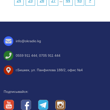
24
25
26
27
...
44
45
>
info@okradio.kg
0559 911 444
;
0705 911 444
г.Бишкек, ул. Панфилова 188/2, офис №4
Подписывайся: