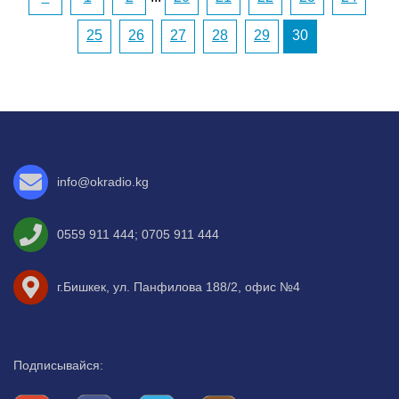
25
26
27
28
29
30
info@okradio.kg
0559 911 444
;
0705 911 444
г.Бишкек, ул. Панфилова 188/2, офис №4
Подписывайся: