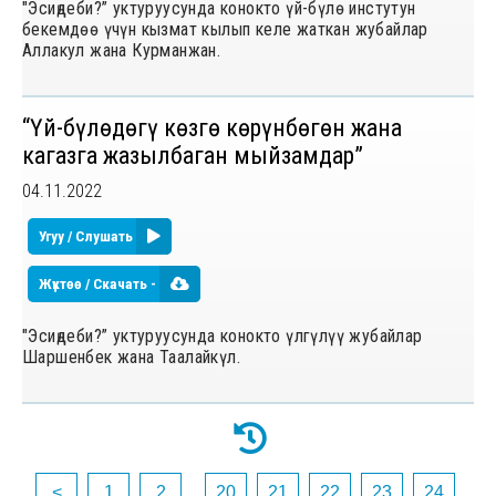
"Эсиңдеби?” уктуруусунда конокто үй-бүлө инстутун
бекемдөө үчүн кызмат кылып келе жаткан жубайлар
Аллакул жана Курманжан.
“Үй-бүлѳдѳгү кѳзгѳ кѳрүнбѳгѳн жана
кагазга жазылбаган мыйзамдар”
04.11.2022
Угуу / Слушать
Жүктөө / Скачать -
"Эсиңдеби?” уктуруусунда конокто үлгүлүү жубайлар
Шаршенбек жана Таалайкүл.
<
1
2
...
20
21
22
23
24