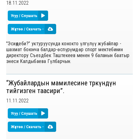
18.11.2022
Угуу / Слушать
Жүктөө / Скачать -
"Эсиңдеби?” уктуруусунда конокто үлгүлүү жубайлар -
шахмат боюнча балдар-ѳспүрүмдѳр спорт мектебинин
директору Съездбек Таштекеев менен 9 баланын баатыр
энеси Калдыбаева Гүлбарчын.
“Жубайлардын мамилесине төркүндүн
тийгизген таасири”.
11.11.2022
Угуу / Слушать
Жүктөө / Скачать -