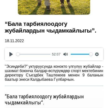
“Бала тарбиялоодогу
жубайлардын чыдамкайлыгы”.
18.11.2022
52:07
Play
Mute
Settin
"Эсиңдеби?” уктуруусунда конокто үлгүлүү жубайлар -
шахмат боюнча балдар-ѳспүрүмдѳр спорт мектебинин
директору Съездбек Таштекеев менен 9 баланын
баатыр энеси Калдыбаева Гүлбарчын.
“Бала тарбиялоодогу жубайлардын
чыдамкайлыгы”.