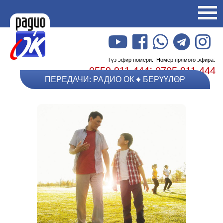
Түз эфир номери:
Номер прямого эфира:
;
0559 911 444
0705 911 444
ПЕРЕДАЧИ: РАДИО ОК
БЕРҮҮЛӨР