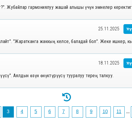
от?". Жубайлар гармониялуу жашай алышы үчүн эмнелер керектиг
25.11.2025
Угу
ялайт". "Жаратканга жаккың келсе, баладай бол". Жеке ишкер, 
18.11.2025
Угу
үүсү". Аялдын өзүн өнүктүрүүсү тууралуу терең талкуу.
3
4
5
6
7
8
9
10
11
...