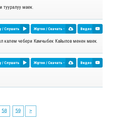
и тууралуу маек.
у / Слушать
Жүктөө / Скачать -
Видео
кыл калем чебери Камчыбек Кайыпов менен маек.
у / Слушать
Жүктөө / Скачать -
Видео
58
59
>