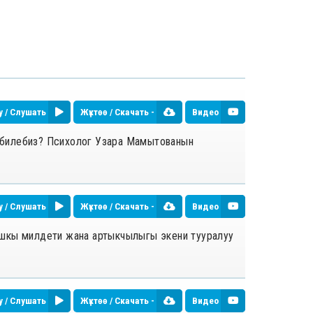
у / Слушать
Жүктөө / Скачать -
Видео
ип билебиз? Психолог Узара Мамытованын
у / Слушать
Жүктөө / Скачать -
Видео
ашкы милдети жана артыкчылыгы экени тууралуу
у / Слушать
Жүктөө / Скачать -
Видео