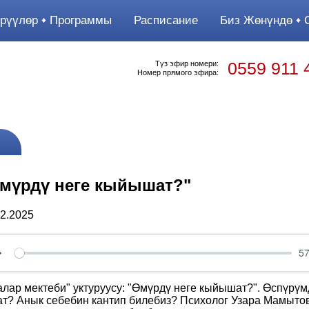
рүүлөр
Программы
Расписание
Биз Жөнүндө
О
0559 911 
Түз эфир номери:
Номер прямого эфира:
мүрдү неге кыйышат?"
12.2025
57
Play
алар мектеби" уктуруусу: "Өмүрдү неге кыйышат?". Өспүрүм
ат? Анык себебин кантип билебиз? Психолог Узара Мамыт