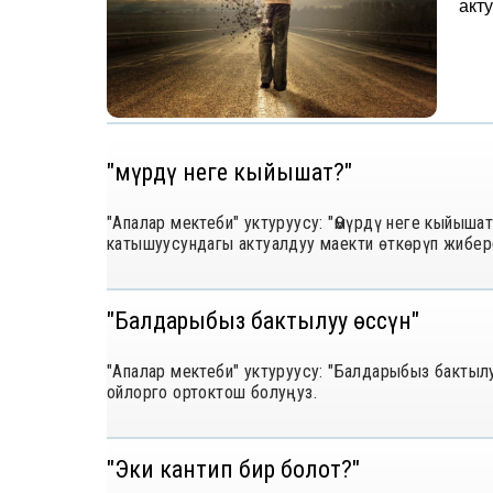
акт
"Өмүрдү неге кыйышат?"
"Апалар мектеби" уктуруусу: "Өмүрдү неге кыйыша
катышуусундагы актуалдуу маекти өткөрүп жи
"Балдарыбыз бактылуу өссүн"
"Апалар мектеби" уктуруусу: "Балдарыбыз бактыл
ойлорго ортоктош болуңуз.
"Эки кантип бир болот?"