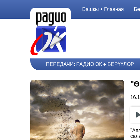
Башкы
Главная
Бе
ПЕРЕДАЧИ: РАДИО ОК
БЕРҮҮЛӨР
"Ө
16.
"Ап
сал