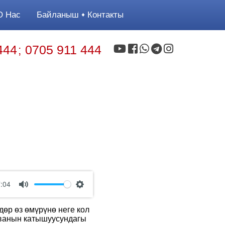
 Нас
Байланыш
Контакты
444
0705 911 444
;
:04
Mute
Settings
дөр өз өмүрүнө неге кол
ованын катышуусундагы