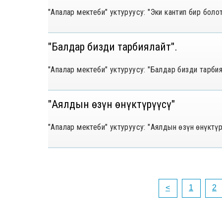
"Апалар мектеби" уктуруусу: "Эки кантип бир бол
"Балдар бизди тарбиялайт".
"Апалар мектеби" уктуруусу: "Балдар бизди тарби
"Аялдын өзүн өнүктүрүүсү"
"Апалар мектеби" уктуруусу: "Аялдын өзүн өнүктүр
<
1
2