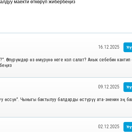
уалдуу маекти өткөрүп жибербеңиз
16.12.2025
Угу
т?". Өспүрүмдөр өз өмүрүнө неге кол салат? Анык себебин кант
бербеңиз
09.12.2025
Угу
уу өссүн". Чыныгы бактылуу балдарды өстүрүү ата-эненин эң б
02.12.2025
Угу